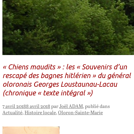
« Chiens maudits » : les « Souvenirs d’un
rescapé des bagnes hitlérien » du général
oloronais Georges Loustaunau-Lacau
(chronique « texte intégral »)
7 avril 2018
8 avril 2018
par
Joël ADAM
, publié dans
Actualité
,
Histoire locale
,
Oloron-Sainte-Marie