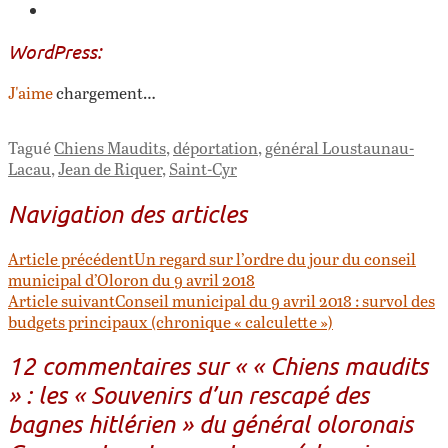
WordPress:
J'aime
chargement…
Tagué
Chiens Maudits
,
déportation
,
général Loustaunau-
Lacau
,
Jean de Riquer
,
Saint-Cyr
Navigation des articles
Article précédent
Un regard sur l’ordre du jour du conseil
municipal d’Oloron du 9 avril 2018
Article suivant
Conseil municipal du 9 avril 2018 : survol des
budgets principaux (chronique « calculette »)
12 commentaires sur «
« Chiens maudits
» : les « Souvenirs d’un rescapé des
bagnes hitlérien » du général oloronais