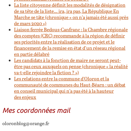
La liste citoyenne définit les modalités de désignation
de sa tête de la liste… ira, ira pas, La République En
Marche se tâte (chronique « on n’a jamais été aussi près
de mars 2020 »)
Liaison ferrée Bedous-Canfranc : la Chambre régionale
des comptes (CRC) recommande à la région de définir
ses priorités entre la réalisation de ce projet et le
financement de la remise en état d’un réseau régional
en partie délabré
Les candidats à la fonction de maire ne seront peut-
être pas ceux auxquels on pense (chronique « la réalité
va-t-elle rejoindre la fiction ? »)
Les relations entre la commune d’Oloron et la
communauté de communes du Haut-Béarn : un débat
en conseil municipal qui n’a pas été à la hauteur
des enjeux
Mes coordonnées mail
oloronblog@orange.fr