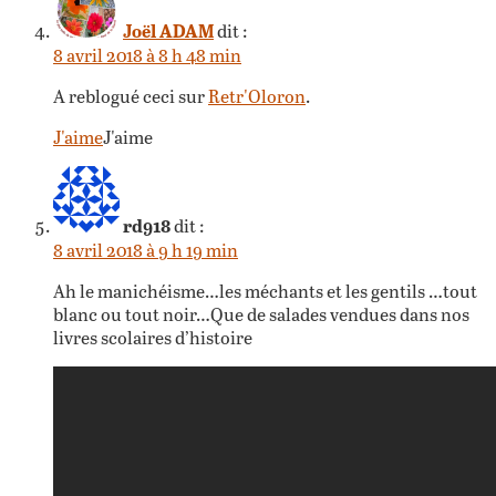
Joël ADAM
dit :
8 avril 2018 à 8 h 48 min
A reblogué ceci sur
Retr'Oloron
.
J'aime
J'aime
rd918
dit :
8 avril 2018 à 9 h 19 min
Ah le manichéisme…les méchants et les gentils …tout
blanc ou tout noir…Que de salades vendues dans nos
livres scolaires d’histoire