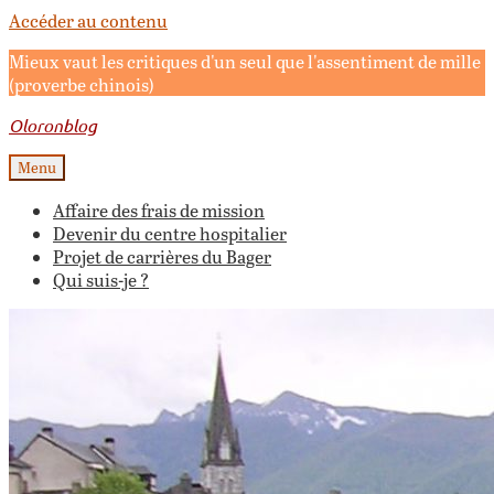
Accéder au contenu
Mieux vaut les critiques d'un seul que l'assentiment de mille
(proverbe chinois)
Oloronblog
Menu
Affaire des frais de mission
Devenir du centre hospitalier
Projet de carrières du Bager
Qui suis-je ?