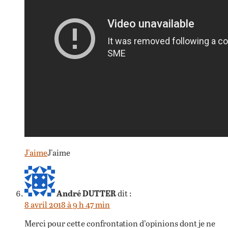
J'aime
J'aime
André DUTTER
dit :
8 avril 2018 à 9 h 47 min
Merci pour cette confrontation d’opinions dont je ne