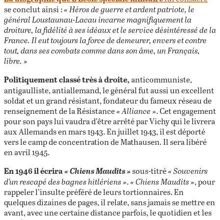
se conclut ainsi :
« Héros de guerre et ardent patriote, le
général Loustaunau-Lacau incarne magnifiquement la
droiture, la fidélité à ses idéaux et le service désintéressé de la
France. Il eut toujours la force de demeurer, envers et contre
tout, dans ses combats comme dans son âme, un Français,
libre. »
Politiquement classé très à droite,
anticommuniste,
antigaulliste, antiallemand, le général fut aussi un excellent
soldat et un grand résistant, fondateur du fameux réseau de
renseignement de la Résistance
« Alliance »
. Cet engagement
pour son pays lui vaudra d’être arrêté par Vichy qui le livrera
aux Allemands en mars 1943. En juillet 1943, il est déporté
vers le camp de concentration de Mathausen. Il sera libéré
en avril 1945.
En 1946 il écrira
« Chiens Maudits »
sous-titré
« Souvenirs
d’un rescapé des bagnes hitlériens »
.
« Chiens Maudits »
, pour
rappeler l’insulte préféré de leurs tortionnaires. En
quelques dizaines de pages, il relate, sans jamais se mettre en
avant, avec une certaine distance parfois, le quotidien et les