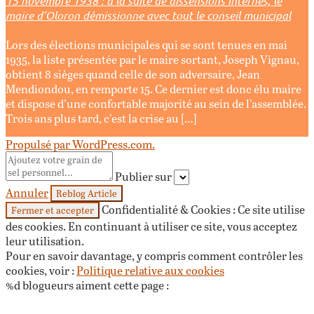
15 novembre 1938 : à la suite de dissensions internes, le
maire d’Oloron démissionne avec tout le conseil municipal
Lors des élections municipales qui se sont tenues en mai
1935, la liste présentée par le maire sortant, Joseph Vignau,
obtient 8 sièges quand celle de son adversaire, Jean
Mendiondou, en remporte 15. Ce dernier est donc élu maire
et dispose d’une confortable majorité au sein de l’assemblée.
Trois ans plus tard, c’est la crise au […]
Propulsé par WordPress.com.
Publier sur
Annuler
Confidentialité & Cookies : Ce site utilise
des cookies. En continuant à utiliser ce site, vous acceptez
leur utilisation.
Pour en savoir davantage, y compris comment contrôler les
cookies, voir :
Politique relative aux cookies
%d
blogueurs aiment cette page :