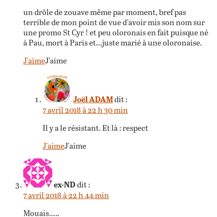
un drôle de zouave même par moment, bref pas
terrible de mon point de vue d’avoir mis son nom sur
une promo St Cyr ! et peu oloronais en fait puisque né
à Pau, mort à Paris et…juste marié à une oloronaise.
J'aime
J'aime
Joël ADAM
dit :
7 avril 2018 à 22 h 30 min
Il y a le résistant. Et là : respect
J'aime
J'aime
ex-ND
dit :
7 avril 2018 à 22 h 44 min
Mouais…..