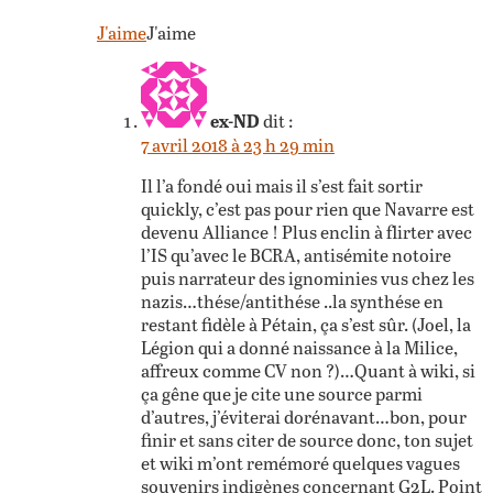
J'aime
J'aime
ex-ND
dit :
7 avril 2018 à 23 h 29 min
Il l’a fondé oui mais il s’est fait sortir
quickly, c’est pas pour rien que Navarre est
devenu Alliance ! Plus enclin à flirter avec
l’IS qu’avec le BCRA, antisémite notoire
puis narrateur des ignominies vus chez les
nazis…thése/antithése ..la synthése en
restant fidèle à Pétain, ça s’est sûr. (Joel, la
Légion qui a donné naissance à la Milice,
affreux comme CV non ?)…Quant à wiki, si
ça gêne que je cite une source parmi
d’autres, j’éviterai dorénavant…bon, pour
finir et sans citer de source donc, ton sujet
et wiki m’ont remémoré quelques vagues
souvenirs indigènes concernant G2L. Point