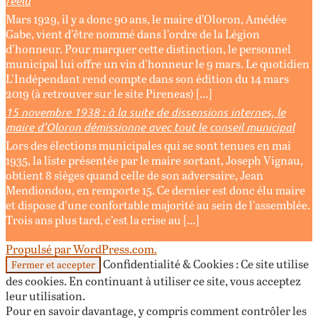
réélu
Mars 1929, il y a donc 90 ans, le maire d’Oloron, Amédée
Gabe, vient d’être nommé dans l’ordre de la Légion
d’honneur. Pour marquer cette distinction, le personnel
municipal lui offre un vin d’honneur le 9 mars. Le quotidien
L’Indépendant rend compte dans son édition du 14 mars
2019 (à retrouver sur le site Pireneas) […]
15 novembre 1938 : à la suite de dissensions internes, le
maire d’Oloron démissionne avec tout le conseil municipal
Lors des élections municipales qui se sont tenues en mai
1935, la liste présentée par le maire sortant, Joseph Vignau,
obtient 8 sièges quand celle de son adversaire, Jean
Mendiondou, en remporte 15. Ce dernier est donc élu maire
et dispose d’une confortable majorité au sein de l’assemblée.
Trois ans plus tard, c’est la crise au […]
Propulsé par WordPress.com.
Confidentialité & Cookies : Ce site utilise
des cookies. En continuant à utiliser ce site, vous acceptez
leur utilisation.
Pour en savoir davantage, y compris comment contrôler les