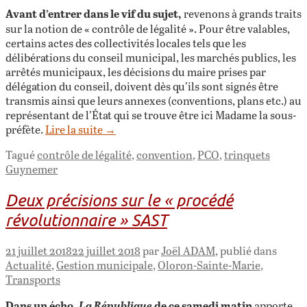
Avant d’entrer dans le vif du sujet,
revenons à grands traits
sur la notion de « contrôle de légalité ». Pour être valables,
certains actes des collectivités locales tels que les
délibérations du conseil municipal, les marchés publics, les
arrêtés municipaux, les décisions du maire prises par
délégation du conseil, doivent dès qu’ils sont signés être
transmis ainsi que leurs annexes (conventions, plans etc.) au
représentant de l’État qui se trouve être ici Madame la sous-
préfète.
Lire la suite
→
Tagué
contrôle de légalité
,
convention
,
PCO
,
trinquets
Guynemer
Deux précisions sur le « procédé
révolutionnaire » SAST
21 juillet 2018
22 juillet 2018
par
Joël ADAM
, publié dans
Actualité
,
Gestion municipale
,
Oloron-Sainte-Marie
,
Transports
Dans un écho,
de ce samedi matin
La République
apporte