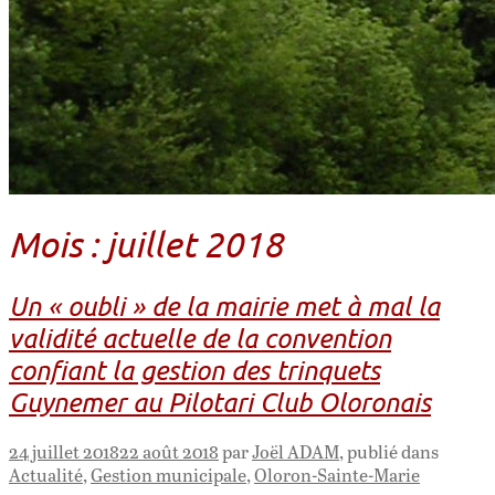
Mois : juillet 2018
Un « oubli » de la mairie met à mal la
validité actuelle de la convention
confiant la gestion des trinquets
Guynemer au Pilotari Club Oloronais
24 juillet 2018
22 août 2018
par
Joël ADAM
, publié dans
Actualité
,
Gestion municipale
,
Oloron-Sainte-Marie