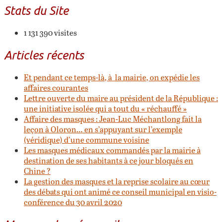
Stats du Site
1 131 390 visites
Articles récents
Et pendant ce temps-là, à la mairie, on expédie les
affaires courantes
Lettre ouverte du maire au président de la République :
une initiative isolée qui a tout du « réchauffé »
Affaire des masques : Jean-Luc Méchantlong fait la
leçon à Oloron… en s’appuyant sur l’exemple
(véridique) d’une commune voisine
Les masques médicaux commandés par la mairie à
destination de ses habitants à ce jour bloqués en
Chine ?
La gestion des masques et la reprise scolaire au cœur
des débats qui ont animé ce conseil municipal en visio-
conférence du 30 avril 2020