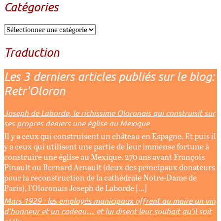
Catégories
Traduction
Les 3 derniers articles publiés sur le blog:
Retr'Oloron
Joseph de Laborde, le richissime Oloronais qui construisit sur
ses propres deniers une église au Mexique
Il y a ceux qui construisent un château en Espagne. Et puis il
y a ceux qui utilisent une partie de leur immense fortune à
construire une église au Mexique. 270 ans avant François
Pinault ou Bernard Arnault (deux des principaux donateurs
pour la reconstruction de la cathédrale Notre-Dame de
Paris), l’Oloronais Joseph de Laborde […]
Mars 1929 : les employés municipaux offrent au maire un vin
d’honneur et un cadeau… et lui disent leur souhait qu’il soit