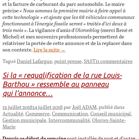
et la facture de carburant du parc automobile. Le maire
précise
« Nous sommes la première mairie à faire appel à
cette technologie » et ajoute que les 68 véhicules communaux
fonctionnant à l’énergie fossile seront « traités d’ici deux à
trois mois »
. La vigilance d’amis d’
Oloronblog
(merci René et
Michel) et mes souvenirs professionnels permettent de
relativiser la portée de cette annonce et de la replacer dans
son contexte.
Lire la suite
→
Tagué
Daniel Lafargue
,
point presse
,
SAST
11 commentaires
Si la « requalification de la rue Louis-
Barthou » ressemble au panneau
qui l’annonce…
12 juillet 2018
14 juillet 2018
par
Joël ADAM
, publié dans
Actualité
,
Commerce
,
Communication
,
Conseil municipal
,
Gestion municipale
,
Intercommunalité
,
Oloron-Sainte-
Marie
Depuis ce début de semaine
sont installés de part et d’autre